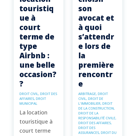
touristiq
son
ue à
avocat et
court
à quoi
terme de
s’attendr
type
e lors de
Airbnb :
la
une belle
première
occasion?
rencontr
?
e
DROIT CIVIL
,
DROIT DES
ARBITRAGE
,
DROIT
AFFAIRES
,
DROIT
CIVIL
,
DROIT DE
MUNICIPAL
L'IMMOBILIER
,
DROIT
DE LA CONSTRUCTION
,
La location
DROIT DE LA
RESPONSABILITÉ CIVILE
,
touristique à
DROIT DES AFFAIRES
,
DROIT DES
court terme
ASSURANCES
,
DROIT DU