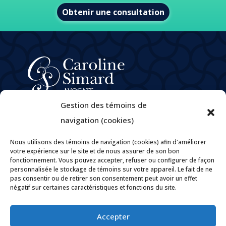
Obtenir une consultation
À propos
Gestion des témoins de
Domaines de pratique
navigation (cookies)
e
M
Caroline Simard
Nous utilisons des témoins de navigation (cookies) afin d'améliorer
Carrières
votre expérience sur le site et de nous assurer de son bon
fonctionnement. Vous pouvez accepter, refuser ou configurer de façon
Politique de confidentialité
personnalisée le stockage de témoins sur votre appareil. Le fait de ne
Politiques et pratiques encadrant la gouvernance des
pas consentir ou de retirer son consentement peut avoir un effet
renseignements personnels
négatif sur certaines caractéristiques et fonctions du site.
Contact
Accepter

Par courriel