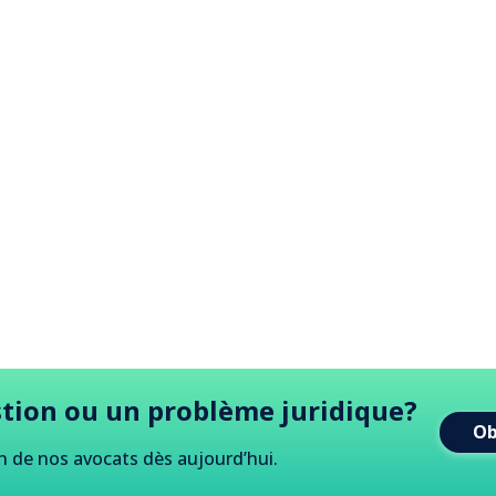
tion ou un problème juridique?
Ob
n de nos avocats dès aujourd
’
hui.