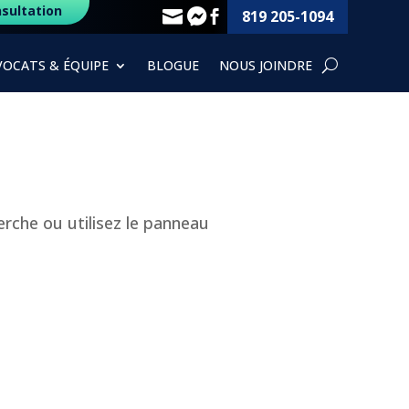
sultation
819 205-1094



VOCATS & ÉQUIPE
BLOGUE
NOUS JOINDRE
rche ou utilisez le panneau