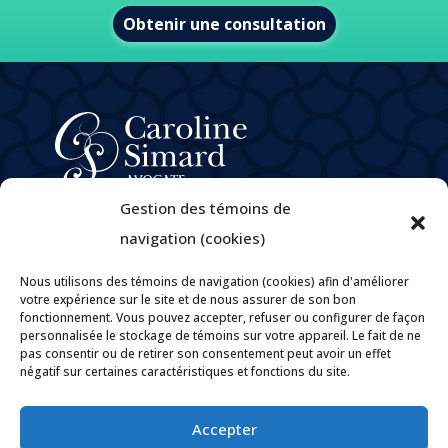
Obtenir une consultation
À propos
Gestion des témoins de
Domaines de pratique
navigation (cookies)
e
M
Caroline Simard
Nous utilisons des témoins de navigation (cookies) afin d'améliorer
Carrières
votre expérience sur le site et de nous assurer de son bon
fonctionnement. Vous pouvez accepter, refuser ou configurer de façon
Politique de confidentialité
personnalisée le stockage de témoins sur votre appareil. Le fait de ne
Politiques et pratiques encadrant la gouvernance des
pas consentir ou de retirer son consentement peut avoir un effet
renseignements personnels
négatif sur certaines caractéristiques et fonctions du site.
Contact
Accepter

Par courriel