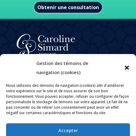
Obtenir une consultation
À propos
Gestion des témoins de
Domaines de pratique
navigation (cookies)
e
M
Caroline Simard
Nous utilisons des témoins de navigation (cookies) afin d'améliorer
Carrières
votre expérience sur le site et de nous assurer de son bon
fonctionnement. Vous pouvez accepter, refuser ou configurer de façon
Politique de confidentialité
personnalisée le stockage de témoins sur votre appareil. Le fait de ne
Politiques et pratiques encadrant la gouvernance des
pas consentir ou de retirer son consentement peut avoir un effet
renseignements personnels
négatif sur certaines caractéristiques et fonctions du site.
Contact
Accepter

Par courriel