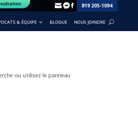
sultation
819 205-1094



VOCATS & ÉQUIPE
BLOGUE
NOUS JOINDRE
rche ou utilisez le panneau