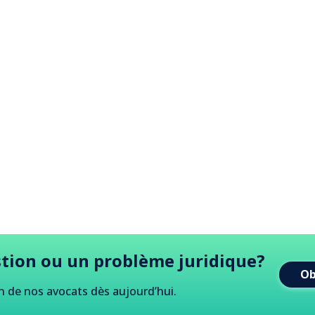
tion ou un problème juridique?
Ob
n de nos avocats dès aujourd
’
hui.