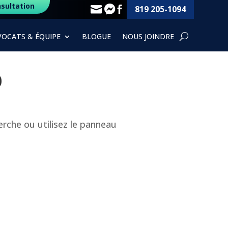
sultation
819 205-1094



VOCATS & ÉQUIPE
BLOGUE
NOUS JOINDRE
p
rche ou utilisez le panneau