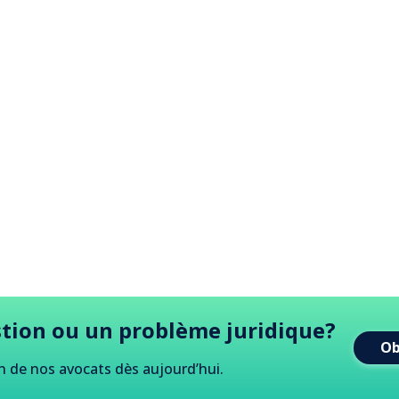
tion ou un problème juridique?
Ob
n de nos avocats dès aujourd
’
hui.