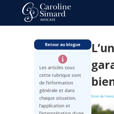
L’un
Retour au blogue

gara
Les articles sous
cette rubrique sont
bie
de l’information
générale et dans
Droit de l'immo
chaque situation,
l’application et
l’interprétation d’une