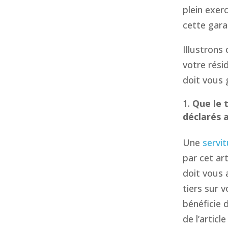
plein exerc
cette gara
Illustrons
votre rési
doit vous g
Que le t
déclarés 
Une
servi
par cet ar
doit vous 
tiers sur v
bénéficie 
de l’articl