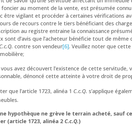
t de savoir qu’une servitude affectant un immeuble c
 foncier au moment de la vente, est présumée connue
c être vigilant et procéder à certaines vérifications ava
ours de recours contre le tiers bénéficiant des charge
scription au registre entraine la connaissance présumé
x sont d’avis que l’acheteur bénéficie tout de même de
C.c.Q.
contre son vendeur
[6]
. Veuillez noter que cette
mobilière;
vous avez découvert l’existence de cette servitude, v
isonnable, dénoncé cette atteinte à votre droit de pro
ter que l’article 1723, alinéa 1
C.c.Q.
s’applique égalem
eubles.
ne hypothèque ne grève le terrain acheté, sauf ce
r (article 1723, alinéa 2
C.c.Q.
)