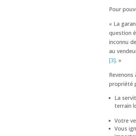
Pour pouvo
« La garant
question é
inconnu de
au vendeur
[3]
. »
Revenons à
propriété p
La servi
terrain l
Votre ve
Vous ign