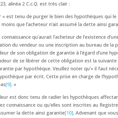
723, alinéa 2
C.c.Q.
est très clair :
 « est tenu de purger le bien des hypothèques qui l
 à moins que l’acheteur n’ait assumé la dette ainsi gara
l]a connaissance qu’aurait l’acheteur de l’existence d’
ation du vendeur ou une inscription au bureau de la pu
deur de son obligation de garantie à l’égard d’une hy
ndeur de se libérer de cette obligation est la suivante
arantie par hypothèque. Veuillez noter qu’« il faut né
ypothèque par écrit. Cette prise en charge de l’hypot
pas
[9]
. »
eur est donc tenu de radier les hypothèques affectan
ez connaissance ou qu’elles sont inscrites au Registre
ssumer la dette ainsi garantie
[10]
. Advenant que vous