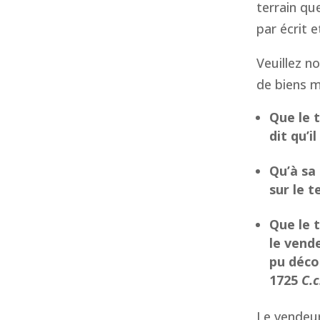
terrain qu
par écrit 
Veuillez no
de biens m
Que le t
dit qu’i
Qu’à sa
sur le t
Que le t
le vend
pu décou
1725
C.c
Le vendeur