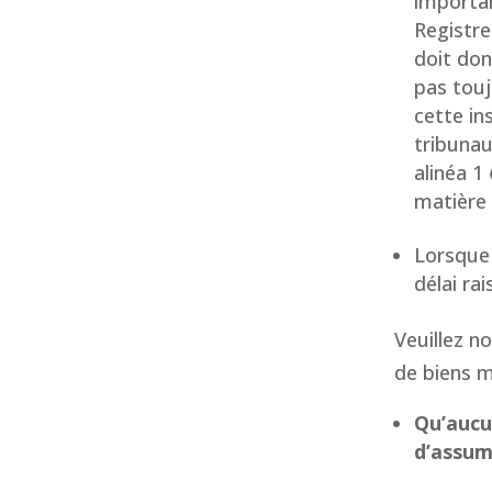
importan
Registre
doit don
pas touj
cette in
tribunau
alinéa 1
matière 
Lorsque 
délai ra
Veuillez no
de biens m
Qu’aucu
d’assume