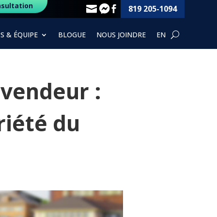
sultation
819 205-1094



S & ÉQUIPE
BLOGUE
NOUS JOINDRE
EN
 vendeur :
riété du