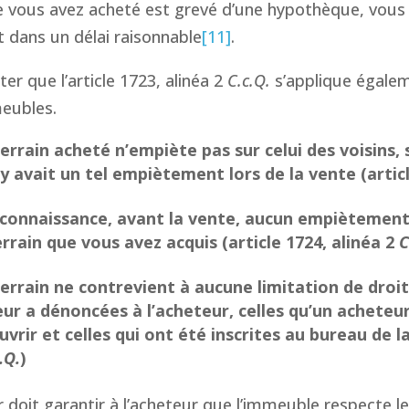
e vous avez acheté est grevé d’une hypothèque, vous
et dans un délai raisonnable
[11]
.
ter que l’article 1723, alinéa 2
C.c.Q.
s’applique égalem
eubles.
errain acheté n’empiète pas sur celui des voisins,
l y avait un tel empiètement lors de la vente (artic
 connaissance, avant la vente, aucun empiètement 
errain que vous avez acquis (article 1724, alinéa 2
C
errain ne contrevient à aucune limitation de droit
eur a dénoncées à l’acheteur, celles qu’un acheteur
vrir et celles qui ont été inscrites au bureau de la
.Q.
)
 doit garantir à l’acheteur que l’immeuble respecte les