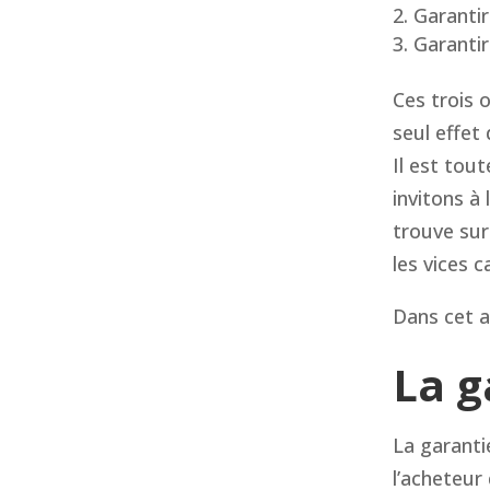
Garantir
Garantir
Ces trois 
seul effet 
Il est tou
invitons à l
trouve sur
les vices c
Dans cet a
La g
La garanti
l’acheteur 