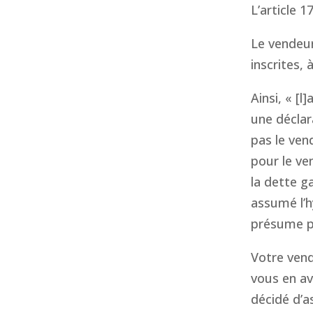
L’article 1
Le vendeur
inscrites,
Ainsi, « [
une déclar
pas le ven
pour le ve
la dette g
assumé l’h
présume 
Votre vend
vous en av
décidé d’a