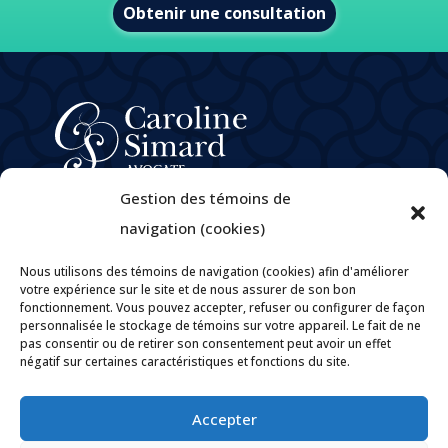
Obtenir une consultation
À propos
Gestion des témoins de
Domaines de pratique
navigation (cookies)
e
M
Caroline Simard
Nous utilisons des témoins de navigation (cookies) afin d'améliorer
Carrières
votre expérience sur le site et de nous assurer de son bon
fonctionnement. Vous pouvez accepter, refuser ou configurer de façon
Politique de confidentialité
personnalisée le stockage de témoins sur votre appareil. Le fait de ne
Politiques et pratiques encadrant la gouvernance des
pas consentir ou de retirer son consentement peut avoir un effet
renseignements personnels
négatif sur certaines caractéristiques et fonctions du site.
Contact
Accepter

Par courriel