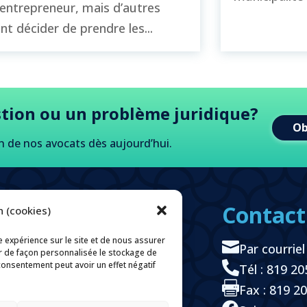
entrepreneur, mais d’autres
nt décider de prendre les...
tion ou un problème juridique?
Ob
n de nos avocats dès aujourd
’
hui.
Contact
 (cookies)
À propos
Domaines de pratique
e expérience sur le site et de nous assurer

Par courriel
r de façon personnalisée le stockage de
e
M
Caroline Simard
 consentement peut avoir un effet négatif

Tél : 819 2
Carrières

Fax : 819 2
Politique de confidentialité