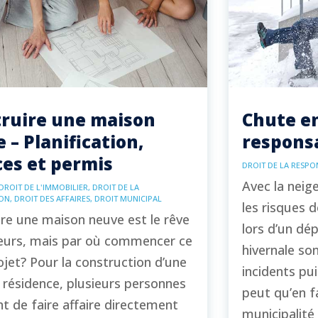
ruire une maison
Chute en
 – Planification,
respons
ces et permis
DROIT DE LA RESPON
Avec la neige,
DROIT DE L'IMMOBILIER
,
DROIT DE LA
ON
,
DROIT DES AFFAIRES
,
DROIT MUNICIPAL
les risques 
re une maison neuve est le rêve
lors d’un dé
ieurs, mais par où commencer ce
hivernale so
jet? Pour la construction d’une
incidents pui
 résidence, plusieurs personnes
peut qu’en fa
nt de faire affaire directement
municipalité 