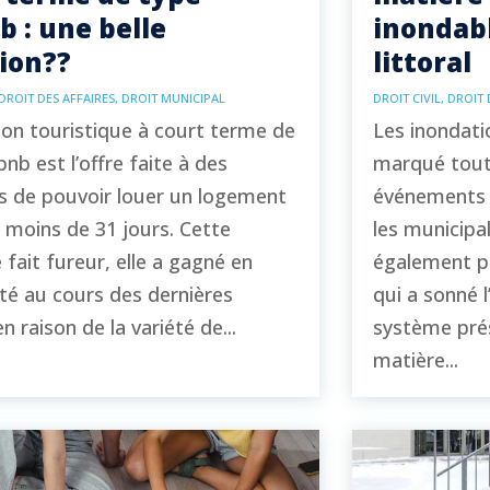
b : une belle
inondabl
ion??
littoral
DROIT DES AFFAIRES
,
DROIT MUNICIPAL
DROIT CIVIL
,
DROIT 
ion touristique à court terme de
Les inondati
bnb est l’offre faite à des
marqué tout
s de pouvoir louer un logement
événements 
 moins de 31 jours. Cette
les municipa
 fait fureur, elle a gagné en
également pl
té au cours des dernières
qui a sonné l
n raison de la variété de...
système prés
matière...