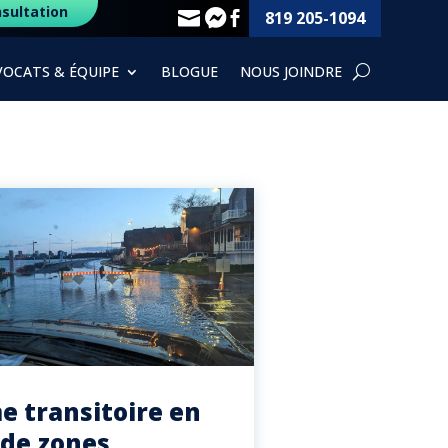
sultation
819 205-1094



VOCATS & ÉQUIPE
BLOGUE
NOUS JOINDRE
e transitoire en
 de zones