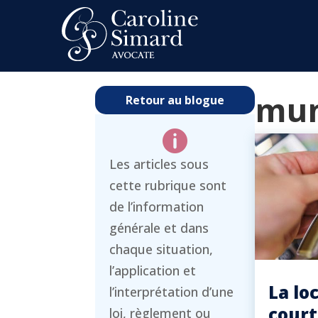
mun
Retour au blogue

Les articles sous
cette rubrique sont
de l’information
générale et dans
chaque situation,
l’application et
La lo
l’interprétation d’une
court
loi, règlement ou