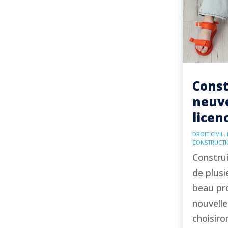
Const
neuve
licen
DROIT CIVIL
,
CONSTRUCTI
Construi
de plus
beau pro
nouvelle
choisiro